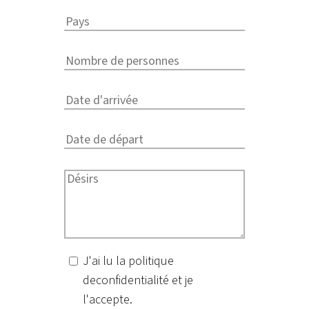
NOUVELLE TERRASSE
Tout a été enlevé avec des machines lourdes.
Désormais la terrasse prend forme petit à petit. Les
bordures sont déjà en place et les dalles sont
posées une par une !
Voir l'article
J'ai lu la politique
deconfidentialité et je
l'accepte.