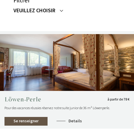
Filtrer
VEUILLEZ CHOISIR
ACTUEL
NOUVELLE TERRASSE
Tout a été enlevé avec des machines lourdes.
Désormais la terrasse prend forme petit à petit. Les
bordures sont déjà en place et les dalles sont
posées une par une !
Voir l'article
Löwen-Perle
à partir de 78 €
Pour des vacances réussies réservez notre suite junior de 36 m² Löwenperle.
Se renseigner
Details